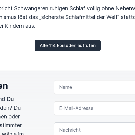
richt Schwangeren ruhigen Schlaf völlig ohne Nebenw
ismus löst das „sicherste Schlafmittel der Welt“ statt
i Kindern aus.
Alle 114 Episoden aufrufen
en
NAME
und Du
E-MAIL-ADRESSE
rden? Du
men oder
estimmter
NACHRICHT
n wähle im