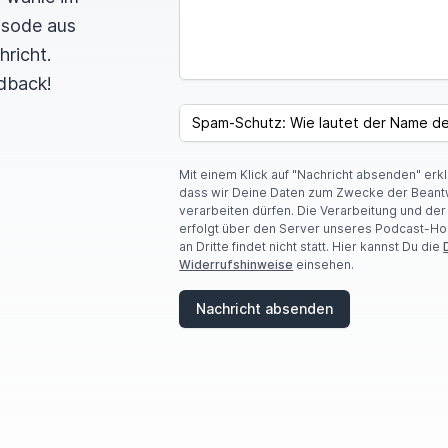
pisode aus
hricht.
dback!
I
F
SPAM CAPTCHA
Y
O
U
Mit einem Klick auf "Nachricht absenden" erk
A
dass wir Deine Daten zum Zwecke der Beant
R
verarbeiten dürfen. Die Verarbeitung und de
E
erfolgt über den Server unseres Podcast-Ho
A
an Dritte findet nicht statt. Hier kannst Du die
H
Widerrufshinweise
einsehen.
U
M
A
Nachricht absenden
N
,
I
G
N
O
R