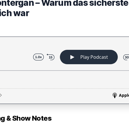
ontergan – Warum das sicherste
ich war
 & Show Notes