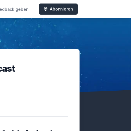
Abonnieren
edback geben
cast