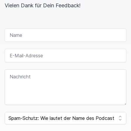
Vielen Dank für Dein Feedback!
NAME
E-MAIL-ADRESSE
NACHRICHT
I
F
SPAM CAPTCHA
Y
O
U