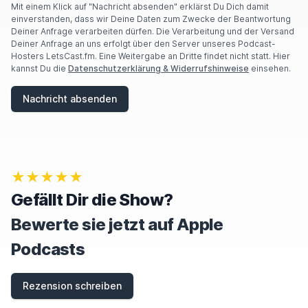
A
Mit einem Klick auf "Nachricht absenden" erklärst Du Dich damit
R
einverstanden, dass wir Deine Daten zum Zwecke der Beantwortung
E
Deiner Anfrage verarbeiten dürfen. Die Verarbeitung und der Versand
A
Deiner Anfrage an uns erfolgt über den Server unseres Podcast-
H
Hosters LetsCast.fm. Eine Weitergabe an Dritte findet nicht statt. Hier
U
kannst Du die
Datenschutzerklärung & Widerrufshinweise
einsehen.
M
A
Nachricht absenden
N
,
I
G
N
O
★★★★★
R
E
Gefällt Dir die Show?
T
H
Bewerte sie jetzt auf Apple
I
S
Podcasts
F
I
E
Rezension schreiben
L
D